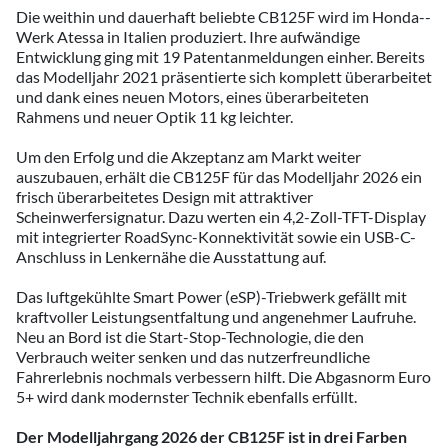
Die weithin und dauerhaft beliebte CB125F wird im Honda-­
Werk Atessa in Italien produziert. Ihre aufwändige
Entwicklung ging mit 19 Patentanmeldungen einher. Bereits
das Modelljahr 2021 präsentierte sich komplett überarbeitet
und dank eines neuen Motors, eines überarbeiteten
Rahmens und neuer Optik 11 kg leichter.
Um den Erfolg und die Akzeptanz am Markt weiter
auszubauen, erhält die CB125F für das Modelljahr 2026 ein
frisch überarbeitetes Design mit attraktiver
Scheinwerfersignatur. Dazu werten ein 4,2-Zoll-TFT-Display
mit integrierter RoadSync-Konnektivität sowie ein USB-C-
Anschluss in Lenkernähe die Ausstattung auf.
Das luftgekühlte Smart Power (eSP)-Triebwerk gefällt mit
kraftvoller Leistungsentfaltung und angenehmer Laufruhe.
Neu an Bord ist die Start-Stop-Technologie, die den
Verbrauch weiter senken und das nutzerfreundliche
Fahrerlebnis nochmals verbessern hilft. Die Abgasnorm Euro
5+ wird dank modernster Technik ebenfalls erfüllt.
Der Modelljahrgang 2026 der CB125F ist in drei Farben