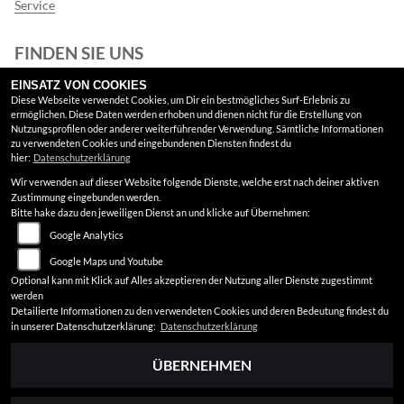
Service
FINDEN SIE UNS
EINSATZ VON COOKIES
Facebook
Diese Webseite verwendet Cookies, um Dir ein bestmögliches Surf-Erlebnis zu
ermöglichen. Diese Daten werden erhoben und dienen nicht für die Erstellung von
Google Maps
Nutzungsprofilen oder anderer weiterführender Verwendung. Sämtliche Informationen
zu verwendeten Cookies und eingebundenen Diensten findest du
hier:
Datenschutzerklärung
RECHTLICHES
Wir verwenden auf dieser Website folgende Dienste, welche erst nach deiner aktiven
Zustimmung eingebunden werden.
AGB
Bitte hake dazu den jeweiligen Dienst an und klicke auf Übernehmen:
Google Analytics
Impressum
Google Maps und Youtube
Datenschutz
Optional kann mit Klick auf Alles akzeptieren der Nutzung aller Dienste zugestimmt
werden
Disclaimer
Detailierte Informationen zu den verwendeten Cookies und deren Bedeutung findest du
in unserer Datenschutzerklärung:
Datenschutzerklärung
Barrierefreiheit
ÜBERNEHMEN