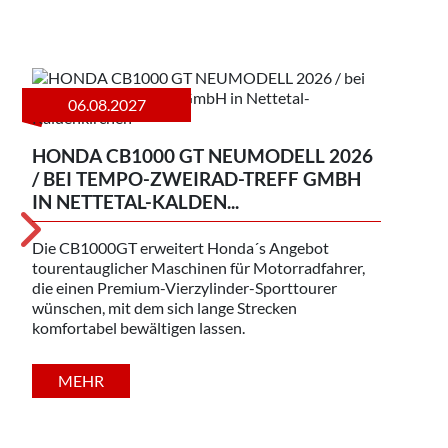
06.08.2027
HONDA CB1000 GT NEUMODELL 2026
UN
/ BEI TEMPO-ZWEIRAD-TREFF GMBH
IN NETTETAL-KALDEN...
Temp
Vert
werk
Die CB1000GT erweitert Honda´s Angebot
Werk
tourentauglicher Maschinen für Motorradfahrer,
Berat
die einen Premium-Vierzylinder-Sporttourer
wünschen, mit dem sich lange Strecken
komfortabel bewältigen lassen.
MEHR