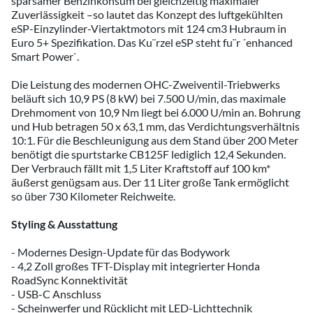
sparsamer Benzinkonsum bei gleichzeitig maximaler
Zuverlässigkeit –so lautet das Konzept des luftgekühlten
eSP­-Einzylinder­-Viertaktmotors mit 124 cm3 Hubraum in
Euro 5+ ­Spezifikation. Das Ku¨rzel eSP steht fu¨r ´enhanced
Smart Power`.
Die Leistung des modernen OHC­-Zweiventil-­Triebwerks
beläuft sich 10,9 PS (8 kW) bei 7.500 U/min, das maximale
Drehmoment von 10,9 Nm liegt bei 6.000 U/min an. Bohrung
und Hub betragen 50 x 63,1 mm, das Verdichtungsverhältnis
10:1. Für die Beschleunigung aus dem Stand über 200 Meter
benötigt die spurtstarke CB125F lediglich 12,4 Sekunden.
Der Verbrauch fällt mit 1,5 Liter Kraftstoff auf 100 km*
äußerst genügsam aus. Der 11 Liter große Tank ermöglicht
so über 730 Kilometer Reichweite.
Styling & Ausstattung
- Modernes Design-Update für das Bodywork
- 4,2 Zoll großes TFT-Display mit integrierter Honda
RoadSync Konnektivität
- USB-C Anschluss
- Scheinwerfer und Rücklicht mit LED-Lichttechnik