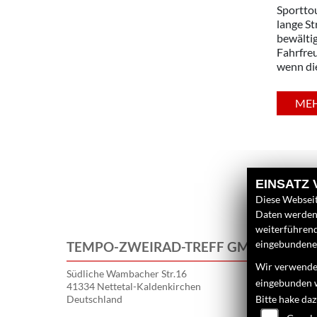
Sportto
lange S
bewältig
Fahrfreu
wenn di
ME
EINSATZ
Diese Webseit
Daten werden 
weiterführen
eingebundenen
TEMPO-ZWEIRAD-TREFF GMBH
Wir verwenden
Südliche Wambacher Str.16
eingebunden 
41334 Nettetal-Kaldenkirchen
Deutschland
Bitte hake da