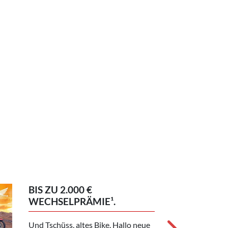
BIS ZU 2.000 €
WECHSELPRÄMIE¹.
03.08.202
Und Tschüss, altes Bike. Hallo neue