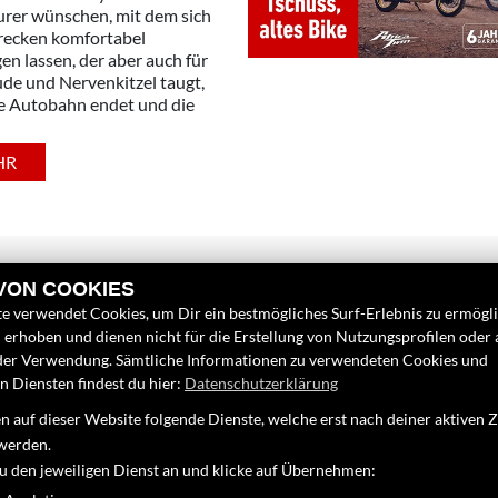
urer wünschen, mit dem sich
trecken komfortabel
en lassen, der aber auch für
de und Nervenkitzel taugt,
e Autobahn endet und die
HR
 VON COOKIES
e verwendet Cookies, um Dir ein bestmögliches Surf-Erlebnis zu ermögl
erhoben und dienen nicht für die Erstellung von Nutzungsprofilen oder
der Verwendung. Sämtliche Informationen zu verwendeten Cookies und
 Diensten findest du hier:
Datenschutzerklärung
LINKS
FINDEN SIE
 auf dieser Website folgende Dienste, welche erst nach deiner aktiven
Unternehmen
Facebook
werden.
Neufahrzeuge
zu den jeweiligen Dienst an und klicke auf Übernehmen:
Google Map
Gebrauchtfahrzeuge