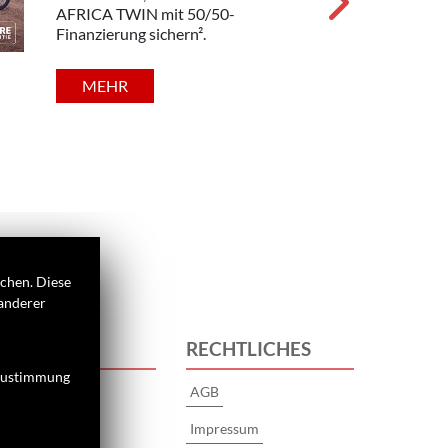
AFRICA TWIN mit 50/50-
Finanzierung sichern².
MEHR
ichen. Diese
 anderer
 UNS
RECHTLICHES
 Zustimmung
AGB
s
Impressum