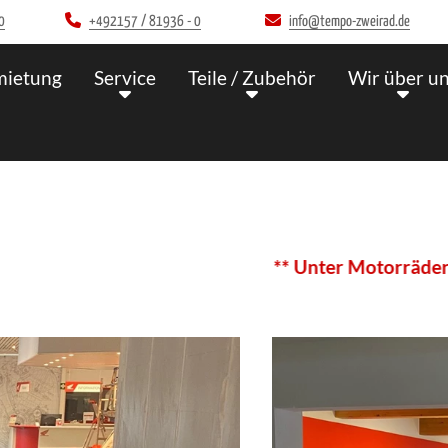
00
+492157 / 81936 - 0
info@tempo-zweirad.de
mietung
Service
Teile / Zubehör
Wir über u
** Unter Motorräder/Angeb