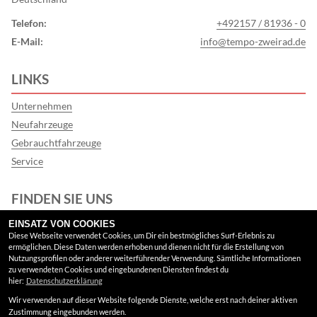
Telefon:
+492157 / 81936 - 0
E-Mail:
info@tempo-zweirad.de
LINKS
Unternehmen
Neufahrzeuge
Gebrauchtfahrzeuge
Service
FINDEN SIE UNS
EINSATZ VON COOKIES
Facebook
Diese Webseite verwendet Cookies, um Dir ein bestmögliches Surf-Erlebnis zu
ermöglichen. Diese Daten werden erhoben und dienen nicht für die Erstellung von
Google Maps
Nutzungsprofilen oder anderer weiterführender Verwendung. Sämtliche Informationen
zu verwendeten Cookies und eingebundenen Diensten findest du
hier:
Datenschutzerklärung
RECHTLICHES
Wir verwenden auf dieser Website folgende Dienste, welche erst nach deiner aktiven
Zustimmung eingebunden werden.